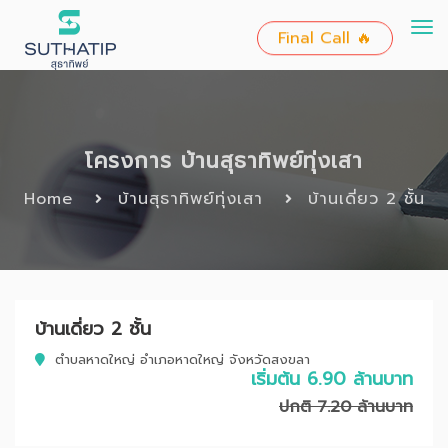
To
Final Call 🔥
nav
โครงการ บ้านสุธาทิพย์ทุ่งเสา
Home
บ้านสุธาทิพย์ทุ่งเสา
บ้านเดี่ยว 2 ชั้น
บ้านเดี่ยว 2 ชั้น
ตำบลหาดใหญ่ อำเภอหาดใหญ่ จังหวัดสงขลา
เริ่มต้น 6.90 ล้านบาท
ปกติ 7.20 ล้านบาท