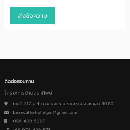
ส่งข้อความ
ติดต่อสอบถาม
โครงการบ้านสุธาทิพย์
เลขที่ 217 ม.4 ต.คลองแห อ.หาดใหญ่ จ.สงขลา 90110
baansuthatiphatyai@gmail.com
086-490-5927
+66 074 426 878