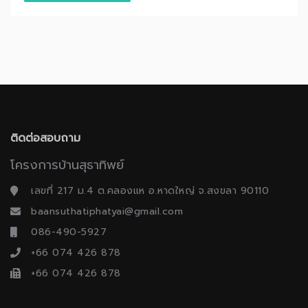
ติดต่อสอบถาม
โครงการบ้านสุธาทิพย์
เลขที่ 217 ม.4 ต.คลองแห อ.หาดใหญ่ จ.สงขลา 90110
baansuthatiphatyai@gmail.com
086-490-5927
+66 074 426 878
+66 074 426 878