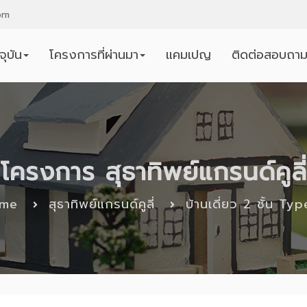
om
ุบัน
โครงการที่ผ่านมา
แคมเปญ
ติดต่อสอบถา
โครงการ สุธาทิพย์แกรนด์คูลี่
me
สุธาทิพย์แกรนด์คูลี่
บ้านเดี่ยว 2 ชั้น Ty