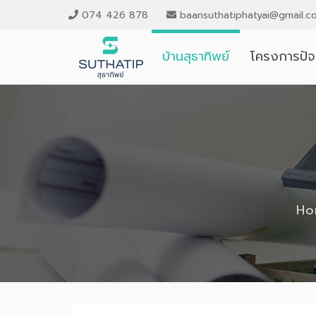
074 426 878
baansuthatiphatyai@gmail.c
บ้านสุธาทิพย์
โครงการปัจจ
Ho