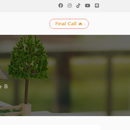
ม
Final Call 🔥
pe B