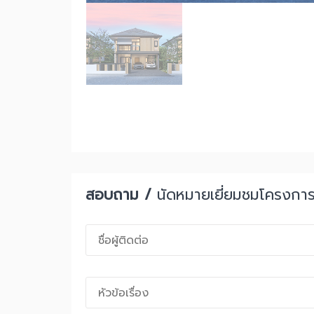
สอบถาม /
นัดหมายเยี่ยมชมโครงกา